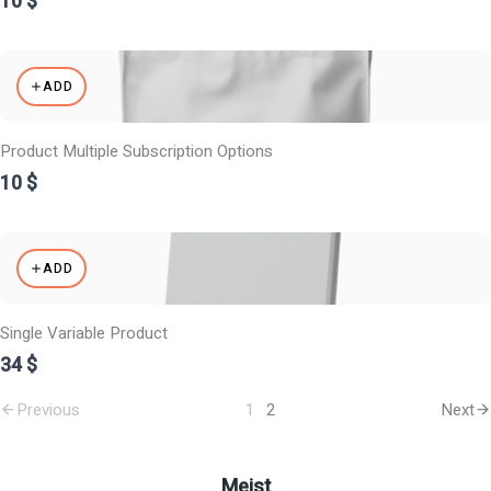
10 $
ADD
Product Multiple Subscription Options
10 $
ADD
Single Variable Product
34 $
1
2
Previous
Next
Meist