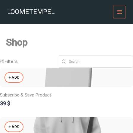
Skip
to
LOOMETEMPEL
content
Shop
Filters
ADD
Subscribe & Save Product
39 $
ADD