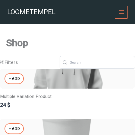
Skip
to
LOOMETEMPEL
content
Shop
Filters
ADD
Multiple Variation Product
24 $
ADD