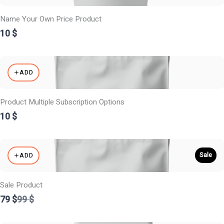
Name Your Own Price Product
10 $
ADD
Product Multiple Subscription Options
10 $
Sale
ADD
Sale Product
Compare
79 $
99 $
to