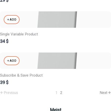
29 $
ADD
Single Variable Product
34 $
ADD
Subscribe & Save Product
39 $
1
2
Previous
Next
Meist